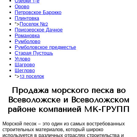
Озерки 1-е
Орово
Петровское Барокко
Плинтовка
">
Поселок №2
Приозерское Дачное
Романовка
Румболово
Румболовское предместье
Старая Пустошь
Углово
Шагрово
Щеглово
">
13 поселок
Продажа морского песка во
Всеволожске и Всеволожском
районе компанией МК-ГРУПП
Морской песок – это один из самых востребованных
строительных материалов, который широко
используется в различных отраслях строительства и