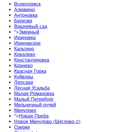
Всеволожск
Алюмино
Антоновка
Березки
Вишневый сад
">
Змеиный
Ириновка
Ириновское
Кальтино
Ковалево
Константиновка
Корнево
Красная Горка
Куйворы
Лепсари
Лесная Усадьба
Малая Романовка
Малый Петербург
Мельничный ручей
Минулово
">
Новая Проба
Новое Минулово (Щеглово-2)
Озерки