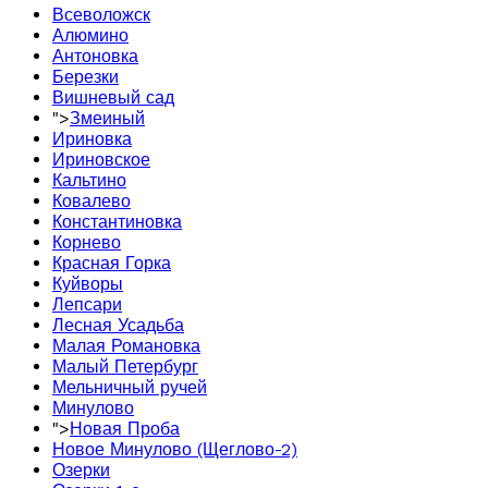
Всеволожск
Алюмино
Антоновка
Березки
Вишневый сад
">
Змеиный
Ириновка
Ириновское
Кальтино
Ковалево
Константиновка
Корнево
Красная Горка
Куйворы
Лепсари
Лесная Усадьба
Малая Романовка
Малый Петербург
Мельничный ручей
Минулово
">
Новая Проба
Новое Минулово (Щеглово-2)
Озерки