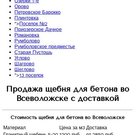
Озерки 1-е
Орово
Петровское Барокко
Плинтовка
">
Поселок №2
Приозерское Дачное
Романовка
Румболово
Румболовское предместье
Старая Пустошь
Углово
Шагрово
Щеглово
">
13 поселок
Продажа щебня для бетона во
Всеволожске с доставкой
Стоимость щебня для бетона во Всеволожске
Материал
Цена за м3
Доставка
Гранитный щебень 5-20
1200 руб
от 2850 руб