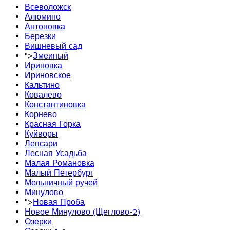
Всеволожск
Алюмино
Антоновка
Березки
Вишневый сад
">
Змеиный
Ириновка
Ириновское
Кальтино
Ковалево
Константиновка
Корнево
Красная Горка
Куйворы
Лепсари
Лесная Усадьба
Малая Романовка
Малый Петербург
Мельничный ручей
Минулово
">
Новая Проба
Новое Минулово (Щеглово-2)
Озерки