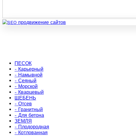
ПЕСОК
- Карьерный
- Намывной
- Сеяный
- Морской
- Кварцевый
ЩЕБЕНЬ
- Отсев
- Гранитный
- Для бетона
ЗЕМЛЯ
- Плодородная
- Котлованная