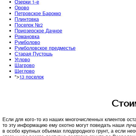
Озерки 1-е
Орово
Петровское Барокко
Плинтовка
Поселок №2
Приозерское Дачное
Романовка
Румболово
Румболовское предместье
Старая Пустошь
Углово
Шагрово
Щеглово
">
13 поселок
Стои
Если для кого-то из наших многочисленных клиентов оста
то эту информацию ему охотно могут поведать наши лучш
в особо крупных объемах плодородного грунт, а если нео