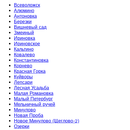
Всеволожск
Алюмино
Антоновка
Березки
Вишневый сад
Змеиный
Ириновка
Ириновское
Кальтино
Ковалево
Константиновка
Корнево
Красная Горка
Куйворы
Лепсари
Лесная Усадьба
Малая Романовка
Малый Петербург
Мельничный ручей
Минулово
Новая Проба
Новое Минулово (Щеглово-2)
Озерки