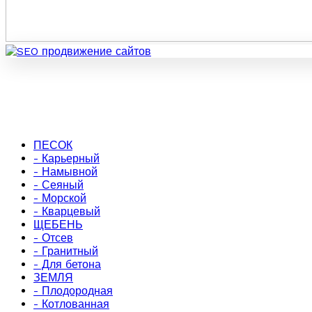
ПЕСОК
- Карьерный
- Намывной
- Сеяный
- Морской
- Кварцевый
ЩЕБЕНЬ
- Отсев
- Гранитный
- Для бетона
ЗЕМЛЯ
- Плодородная
- Котлованная