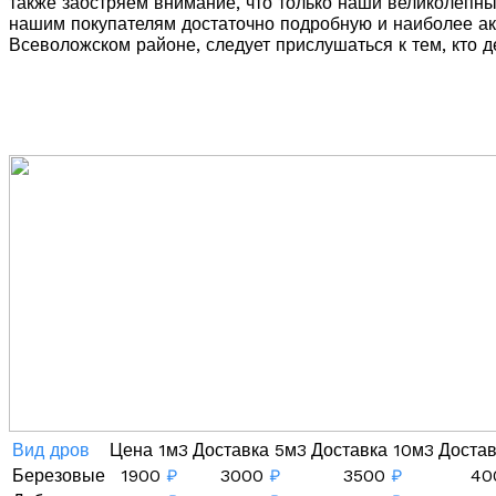
также заостряем внимание, что только наши великолепн
нашим покупателям достаточно подробную и наиболее ак
Всеволожском районе, следует прислушаться к тем, кто д
Вид дров
Цена 1м3
Доставка 5м3
Доставка 10м3
Доста
Березовые
1900
₽
3000
₽
3500
₽
40