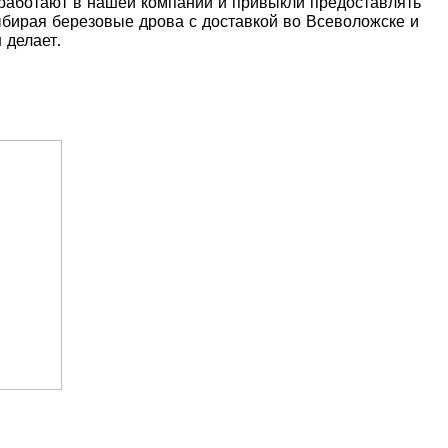
 работают в нашей компании и привыкли предоставлять
ыбирая березовые дрова с доставкой во Всеволожске и
 делает.