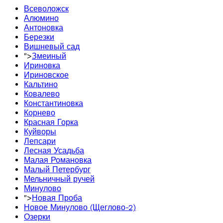
Всеволожск
Алюмино
Антоновка
Березки
Вишневый сад
">
Змеиный
Ириновка
Ириновское
Кальтино
Ковалево
Константиновка
Корнево
Красная Горка
Куйворы
Лепсари
Лесная Усадьба
Малая Романовка
Малый Петербург
Мельничный ручей
Минулово
">
Новая Проба
Новое Минулово (Щеглово-2)
Озерки