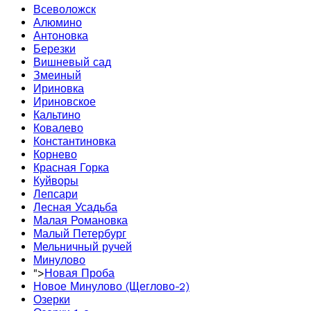
Всеволожск
Алюмино
Антоновка
Березки
Вишневый сад
Змеиный
Ириновка
Ириновское
Кальтино
Ковалево
Константиновка
Корнево
Красная Горка
Куйворы
Лепсари
Лесная Усадьба
Малая Романовка
Малый Петербург
Мельничный ручей
Минулово
">
Новая Проба
Новое Минулово (Щеглово-2)
Озерки