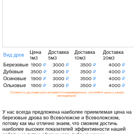
Цена
Доставка
Доставка
Доставка
Вид дров
1м3
5м3
10м3
20м3
Березовые
1900
₽
3000
₽
3500
₽
4000
₽
Дубовые
3500
₽
3000
₽
3500
₽
4000
₽
Осиновые
1900
₽
3000
₽
3500
₽
4000
₽
Ольховые
1900
₽
3000
₽
3500
₽
4000
₽
Стоимость доставки рассчитывается индивидуально, уточняйте цены у наших
менеджеров.
У нас всегда предложена наиболее приемлемая цена на
березовые дрова во Всеволожске и Всеволожском,
потому как мы отлично знаем, что сможем достичь
наиболее высоких показателей эффективности нашей