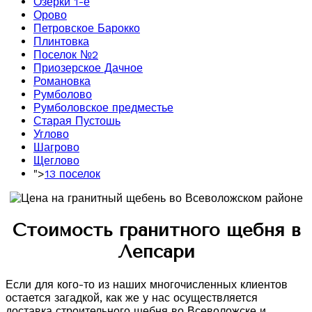
Озерки 1-е
Орово
Петровское Барокко
Плинтовка
Поселок №2
Приозерское Дачное
Романовка
Румболово
Румболовское предместье
Старая Пустошь
Углово
Шагрово
Щеглово
">
13 поселок
Стоимость гранитного щебня в
Лепсари
Если для кого-то из наших многочисленных клиентов
остается загадкой, как же у нас осуществляется
доставка строительного щебня во Всеволожске и