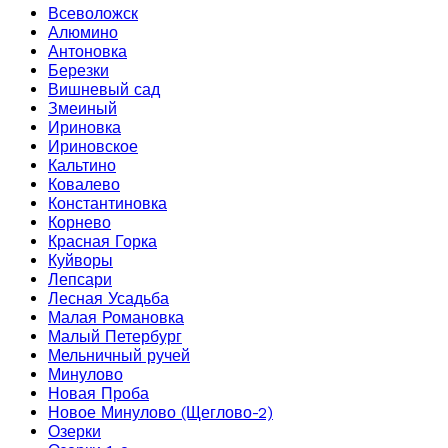
Всеволожск
Алюмино
Антоновка
Березки
Вишневый сад
Змеиный
Ириновка
Ириновское
Кальтино
Ковалево
Константиновка
Корнево
Красная Горка
Куйворы
Лепсари
Лесная Усадьба
Малая Романовка
Малый Петербург
Мельничный ручей
Минулово
Новая Проба
Новое Минулово (Щеглово-2)
Озерки