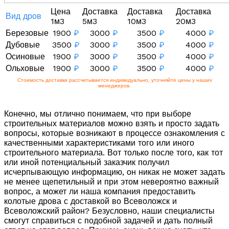
Цена
Доставка
Доставка
Доставка
Вид дров
1м3
5м3
10м3
20м3
Березовые
1900
₽
3000
₽
3500
₽
4000
₽
Дубовые
3500
₽
3000
₽
3500
₽
4000
₽
Осиновые
1900
₽
3000
₽
3500
₽
4000
₽
Ольховые
1900
₽
3000
₽
3500
₽
4000
₽
Стоимость доставки рассчитывается индивидуально, уточняйте цены у наших
менеджеров.
Конечно, мы отлично понимаем, что при выборе
строительных материалов можно взять и просто задать
вопросы, которые возникают в процессе ознакомления с
качественными характеристиками того или иного
строительного материала. Вот только после того, как тот
или иной потенциальный заказчик получил
исчерпывающую информацию, он никак не может задать
не менее щепетильный и при этом невероятно важный
вопрос, а может ли наша компания предоставить
колотые дрова с доставкой во Всеволожск и
Всеволожский район? Безусловно, наши специалисты
смогут справиться с подобной задачей и дать полный