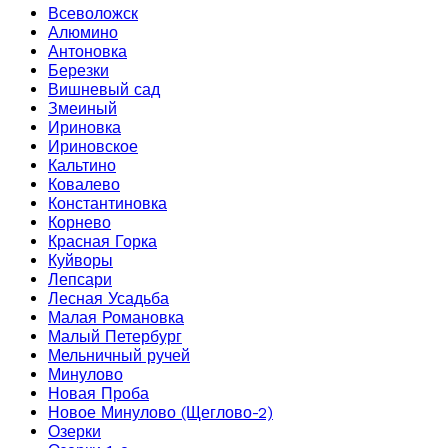
Всеволожск
Алюмино
Антоновка
Березки
Вишневый сад
Змеиный
Ириновка
Ириновское
Кальтино
Ковалево
Константиновка
Корнево
Красная Горка
Куйворы
Лепсари
Лесная Усадьба
Малая Романовка
Малый Петербург
Мельничный ручей
Минулово
Новая Проба
Новое Минулово (Щеглово-2)
Озерки