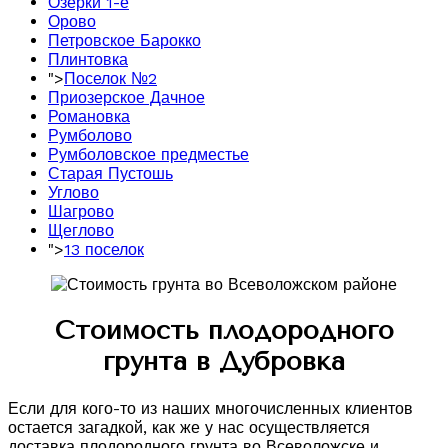
Озерки 1-е
Орово
Петровское Барокко
Плинтовка
">
Поселок №2
Приозерское Дачное
Романовка
Румболово
Румболовское предместье
Старая Пустошь
Углово
Шагрово
Щеглово
">
13 поселок
Стоимость плодородного
грунта в Дубровка
Если для кого-то из наших многочисленных клиентов
остается загадкой, как же у нас осуществляется
доставка плодородного грунта во Всеволожске и