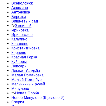
Всеволожск
Алюмино
Антоновка
Березки
Вишневый сад
">
Змеиный
Ириновка
Ириновское
Кальтино
Ковалево
Константиновка
Корнево
Красная Горка
Куйворы
Лепсари
Лесная Усадьба
Малая Романовка
Малый Петербург
Мельничный ручей
Минулово
">
Новая Проба
Новое Минулово (Щеглово-2)
Озерки