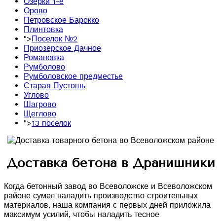
Озерки 1-е
Орово
Петровское Барокко
Плинтовка
">
Поселок №2
Приозерское Дачное
Романовка
Румболово
Румболовское предместье
Старая Пустошь
Углово
Шагрово
Щеглово
">
13 поселок
Доставка бетона в Дранишники
Когда бетонный завод во Всеволожске и Всеволожском
районе сумел наладить производство строительных
материалов, наша компания с первых дней приложила
максимум усилий, чтобы наладить тесное