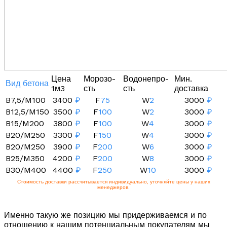
Цена
Морозо-
Водонепро-
Мин.
Вид бетона
1м3
сть
сть
доставка
B7,5/M100
3400
₽
F
75
W
2
3000
₽
B12,5/M150
3500
₽
F
100
W
2
3000
₽
B15/M200
3800
₽
F
100
W
4
3000
₽
B20/M250
3300
₽
F
150
W
4
3000
₽
B20/M250
3900
₽
F
200
W
6
3000
₽
B25/M350
4200
₽
F
200
W
8
3000
₽
B30/M400
4400
₽
F
250
W
10
3000
₽
Стоимость доставки рассчитывается индивидуально, уточняйте цены у наших
менеджеров.
Именно такую же позицию мы придерживаемся и по
отношению к нашим потенциальным покупателям мы