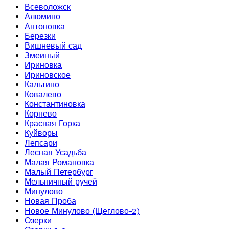
Всеволожск
Алюмино
Антоновка
Березки
Вишневый сад
Змеиный
Ириновка
Ириновское
Кальтино
Ковалево
Константиновка
Корнево
Красная Горка
Куйворы
Лепсари
Лесная Усадьба
Малая Романовка
Малый Петербург
Мельничный ручей
Минулово
Новая Проба
Новое Минулово (Щеглово-2)
Озерки