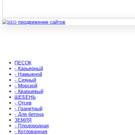
ПЕСОК
- Карьерный
- Намывной
- Сеяный
- Морской
- Кварцевый
ЩЕБЕНЬ
- Отсев
- Гранитный
- Для бетона
ЗЕМЛЯ
- Плодородная
- Котлованная