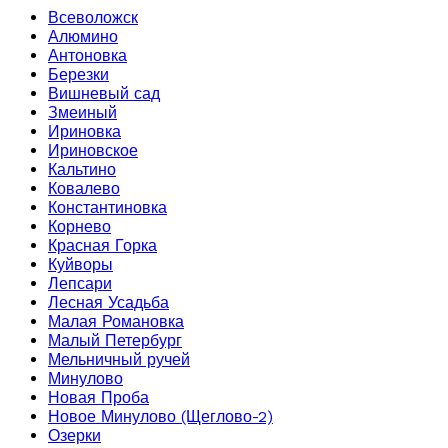
Всеволожск
Алюмино
Антоновка
Березки
Вишневый сад
Змеиный
Ириновка
Ириновское
Кальтино
Ковалево
Константиновка
Корнево
Красная Горка
Куйворы
Лепсари
Лесная Усадьба
Малая Романовка
Малый Петербург
Мельничный ручей
Минулово
Новая Проба
Новое Минулово (Щеглово-2)
Озерки