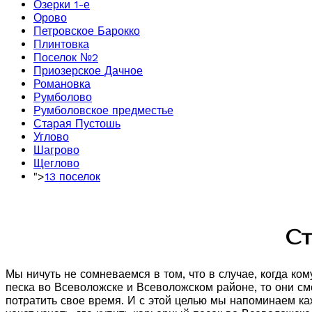
Озерки 1-е
Орово
Петровское Барокко
Плинтовка
Поселок №2
Приозерское Дачное
Романовка
Румболово
Румболовское предместье
Старая Пустошь
Углово
Шагрово
Щеглово
">
13 поселок
Ст
Мы ничуть не сомневаемся в том, что в случае, когда ко
песка во Всеволожске и Всеволожском районе, то они см
потратить свое время. И с этой целью мы напоминаем каж