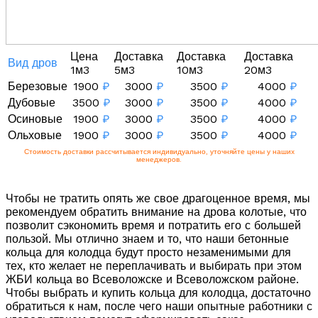
Цена
Доставка
Доставка
Доставка
Вид дров
1м3
5м3
10м3
20м3
Березовые
1900
₽
3000
₽
3500
₽
4000
₽
Дубовые
3500
₽
3000
₽
3500
₽
4000
₽
Осиновые
1900
₽
3000
₽
3500
₽
4000
₽
Ольховые
1900
₽
3000
₽
3500
₽
4000
₽
Стоимость доставки рассчитывается индивидуально, уточняйте цены у наших
менеджеров.
Чтобы не тратить опять же свое драгоценное время, мы
рекомендуем обратить внимание на дрова колотые, что
позволит сэкономить время и потратить его с большей
пользой. Мы отлично знаем и то, что наши бетонные
кольца для колодца будут просто незаменимыми для
тех, кто желает не переплачивать и выбирать при этом
ЖБИ кольца во Всеволожске и Всеволожском районе.
Чтобы выбрать и купить кольца для колодца, достаточно
обратиться к нам, после чего наши опытные работники с