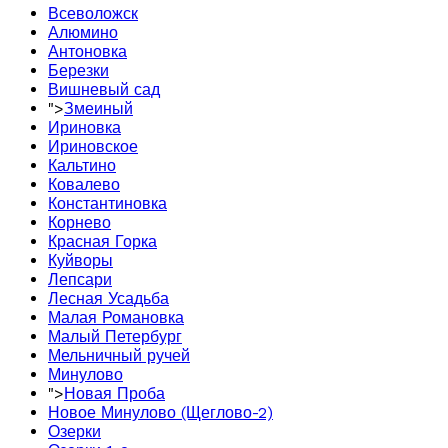
Всеволожск
Алюмино
Антоновка
Березки
Вишневый сад
">
Змеиный
Ириновка
Ириновское
Кальтино
Ковалево
Константиновка
Корнево
Красная Горка
Куйворы
Лепсари
Лесная Усадьба
Малая Романовка
Малый Петербург
Мельничный ручей
Минулово
">
Новая Проба
Новое Минулово (Щеглово-2)
Озерки