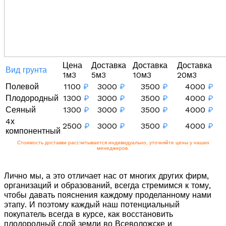
Цена
Доставка
Доставка
Доставка
Вид грунта
1м3
5м3
10м3
20м3
Полевой
1100
₽
3000
₽
3500
₽
4000
₽
Плодородный
1300
₽
3000
₽
3500
₽
4000
₽
Сеяный
1300
₽
3000
₽
3500
₽
4000
₽
4х
2500
₽
3000
₽
3500
₽
4000
₽
компонентный
Стоимость доставки рассчитывается индивидуально, уточняйте цены у наших
менеджеров.
Лично мы, а это отличает нас от многих других фирм,
организаций и образований, всегда стремимся к тому,
чтобы давать пояснения каждому проделанному нами
этапу. И поэтому каждый наш потенциальный
покупатель всегда в курсе, как восстановить
плодородный слой земли во Всеволожске и