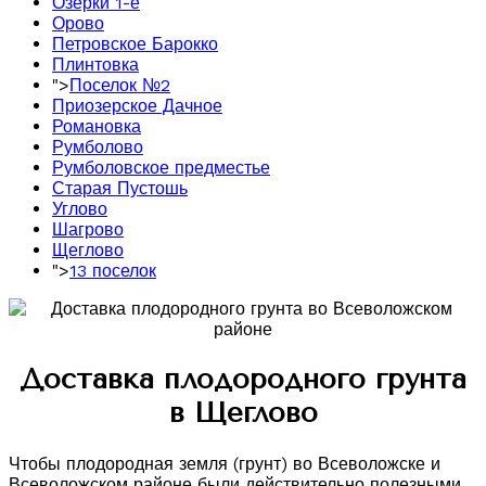
Озерки 1-е
Орово
Петровское Барокко
Плинтовка
">
Поселок №2
Приозерское Дачное
Романовка
Румболово
Румболовское предместье
Старая Пустошь
Углово
Шагрово
Щеглово
">
13 поселок
Доставка плодородного грунта
в Щеглово
Чтобы плодородная земля (грунт) во Всеволожске и
Всеволожском районе были действительно полезными,