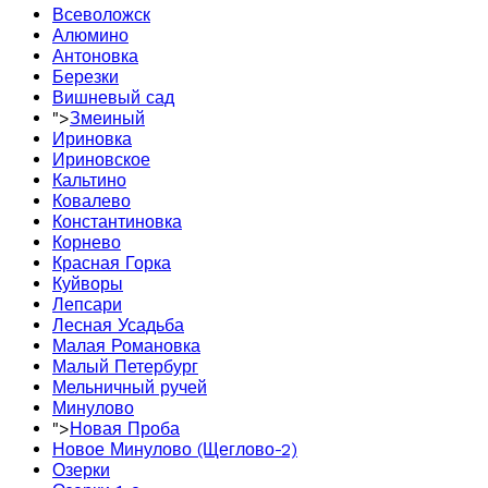
Всеволожск
Алюмино
Антоновка
Березки
Вишневый сад
">
Змеиный
Ириновка
Ириновское
Кальтино
Ковалево
Константиновка
Корнево
Красная Горка
Куйворы
Лепсари
Лесная Усадьба
Малая Романовка
Малый Петербург
Мельничный ручей
Минулово
">
Новая Проба
Новое Минулово (Щеглово-2)
Озерки