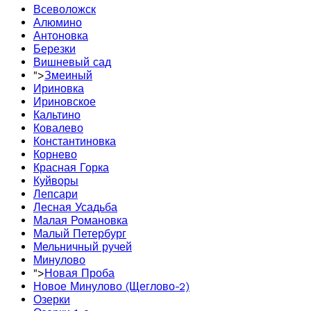
Всеволожск
Алюмино
Антоновка
Березки
Вишневый сад
">
Змеиный
Ириновка
Ириновское
Кальтино
Ковалево
Константиновка
Корнево
Красная Горка
Куйворы
Лепсари
Лесная Усадьба
Малая Романовка
Малый Петербург
Мельничный ручей
Минулово
">
Новая Проба
Новое Минулово (Щеглово-2)
Озерки