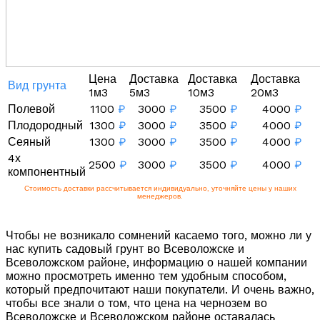
Цена
Доставка
Доставка
Доставка
Вид грунта
1м3
5м3
10м3
20м3
Полевой
1100
₽
3000
₽
3500
₽
4000
₽
Плодородный
1300
₽
3000
₽
3500
₽
4000
₽
Сеяный
1300
₽
3000
₽
3500
₽
4000
₽
4х
2500
₽
3000
₽
3500
₽
4000
₽
компонентный
Стоимость доставки рассчитывается индивидуально, уточняйте цены у наших
менеджеров.
Чтобы не возникало сомнений касаемо того, можно ли у
нас купить садовый грунт во Всеволожске и
Всеволожском районе, информацию о нашей компании
можно просмотреть именно тем удобным способом,
который предпочитают наши покупатели. И очень важно,
чтобы все знали о том, что цена на чернозем во
Всеволожске и Всеволожском районе оставалась