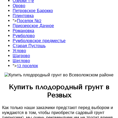
Озерки 1-е
Орово
Петровское Барокко
Плинтовка
">
Поселок №2
Приозерское Дачное
Романовка
Румболово
Румболовское предместье
Старая Пустошь
Углово
Шагрово
Щеглово
">
13 поселок
Купить плодородный грунт в
Резвых
Как только наши заказчики предстают перед выбором и
нуждаются в том, чтобы приобрести садовый грунт
(чернозем), мы очень рекомендуем им не тратит время