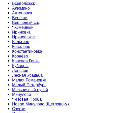
Всеволожск
Алюмино
Антоновка
Березки
Вишневый сад
">
Змеиный
Ириновка
Ириновское
Кальтино
Ковалево
Константиновка
Корнево
Красная Горка
Куйворы
Лепсари
Лесная Усадьба
Малая Романовка
Малый Петербург
Мельничный ручей
Минулово
">
Новая Проба
Новое Минулово (Щеглово-2)
Озерки