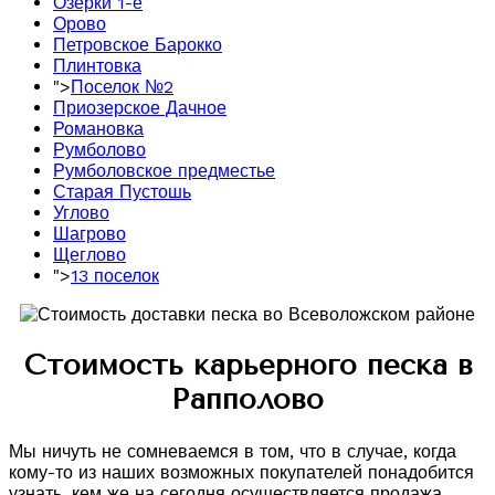
Озерки 1-е
Орово
Петровское Барокко
Плинтовка
">
Поселок №2
Приозерское Дачное
Романовка
Румболово
Румболовское предместье
Старая Пустошь
Углово
Шагрово
Щеглово
">
13 поселок
Стоимость карьерного песка в
Рапполово
Мы ничуть не сомневаемся в том, что в случае, когда
кому-то из наших возможных покупателей понадобится
узнать, кем же на сегодня осуществляется продажа