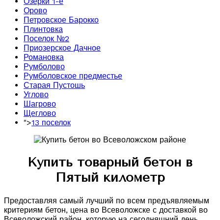
Озерки 1-е
Орово
Петровское Барокко
Плинтовка
Поселок №2
Приозерское Дачное
Романовка
Румболово
Румболовское предместье
Старая Пустошь
Углово
Шагрово
Щеглово
">
13 поселок
Купить товарный бетон в
Пятый километр
Предоставляя самый лучший по всем предъявляемым
критериям бетон, цена во Всеволожске с доставкой во
Всеволожский район, которую на сегодняшний день