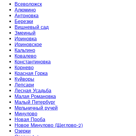
Всеволожск
Алюмино
Антоновка
Березки
Вишневый сад
Змеиный
Ириновка
Ириновское
Кальтино
Ковалево
Константиновка
Корнево
Красная Горка
Куйворы
Лепсари
Лесная Усадьба
Малая Романовка
Малый Петербург
Мельничный ручей
Минулово
Новая Проба
Новое Минулово (Щеглово-2)
Озерки