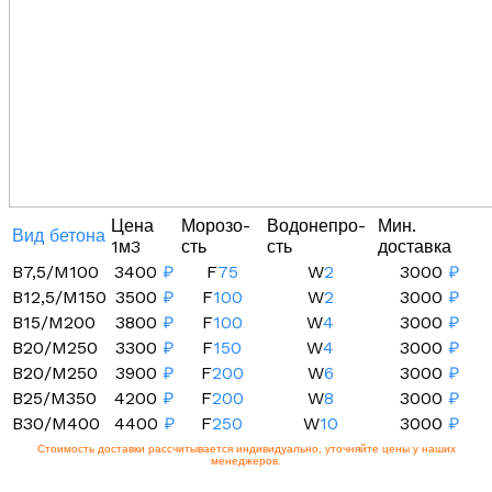
Цена
Морозо-
Водонепро-
Мин.
Вид бетона
1м3
сть
сть
доставка
B7,5/M100
3400
₽
F
75
W
2
3000
₽
B12,5/M150
3500
₽
F
100
W
2
3000
₽
B15/M200
3800
₽
F
100
W
4
3000
₽
B20/M250
3300
₽
F
150
W
4
3000
₽
B20/M250
3900
₽
F
200
W
6
3000
₽
B25/M350
4200
₽
F
200
W
8
3000
₽
B30/M400
4400
₽
F
250
W
10
3000
₽
Стоимость доставки рассчитывается индивидуально, уточняйте цены у наших
менеджеров.