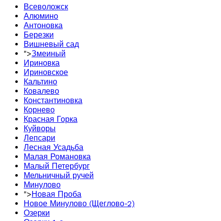
Всеволожск
Алюмино
Антоновка
Березки
Вишневый сад
">
Змеиный
Ириновка
Ириновское
Кальтино
Ковалево
Константиновка
Корнево
Красная Горка
Куйворы
Лепсари
Лесная Усадьба
Малая Романовка
Малый Петербург
Мельничный ручей
Минулово
">
Новая Проба
Новое Минулово (Щеглово-2)
Озерки