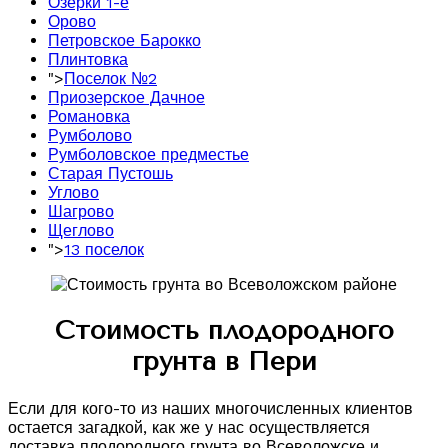
Озерки 1-е
Орово
Петровское Барокко
Плинтовка
">
Поселок №2
Приозерское Дачное
Романовка
Румболово
Румболовское предместье
Старая Пустошь
Углово
Шагрово
Щеглово
">
13 поселок
Стоимость плодородного
грунта в Пери
Если для кого-то из наших многочисленных клиентов
остается загадкой, как же у нас осуществляется
доставка плодородного грунта во Всеволожске и