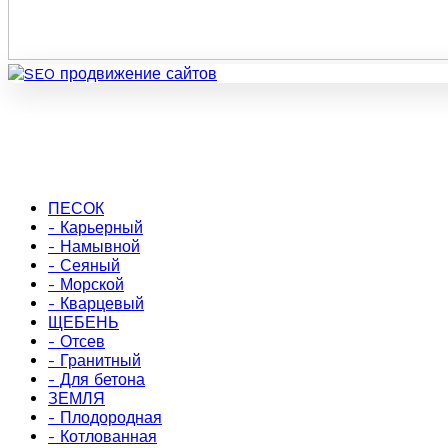
ПЕСОК
- Карьерный
- Намывной
- Сеяный
- Морской
- Кварцевый
ЩЕБЕНЬ
- Отсев
- Гранитный
- Для бетона
ЗЕМЛЯ
- Плодородная
- Котлованная