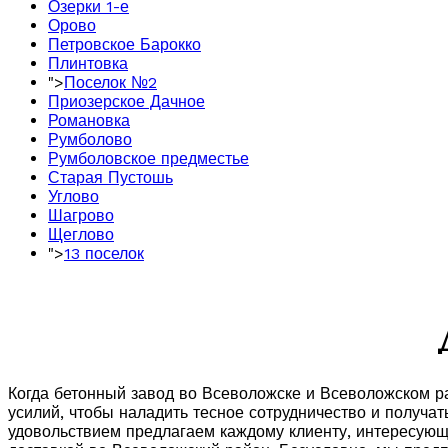
Озерки 1-е
Орово
Петровское Барокко
Плинтовка
">
Поселок №2
Приозерское Дачное
Романовка
Румболово
Румболовское предместье
Старая Пустошь
Углово
Шагрово
Щеглово
">
13 поселок
Когда бетонный завод во Всеволожске и Всеволожском р
усилий, чтобы наладить тесное сотрудничество и получа
удовольствием предлагаем каждому клиенту, интересующ