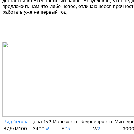
доставкой во Всеволожский район. Безусловно, мы пред
предложить нам что-либо новое, отличающееся прочность
работать уже не первый год.
Вид бетона
Цена 1м3
Морозо-сть
Водонепро-сть
Мин. до
B7,5/M100
3400
₽
F
75
W
2
300