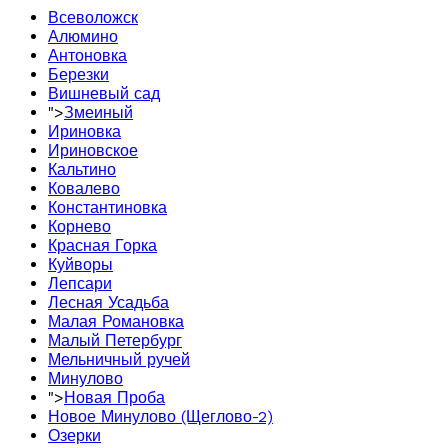
Всеволожск
Алюмино
Антоновка
Березки
Вишневый сад
">
Змеиный
Ириновка
Ириновское
Кальтино
Ковалево
Константиновка
Корнево
Красная Горка
Куйворы
Лепсари
Лесная Усадьба
Малая Романовка
Малый Петербург
Мельничный ручей
Минулово
">
Новая Проба
Новое Минулово (Щеглово-2)
Озерки