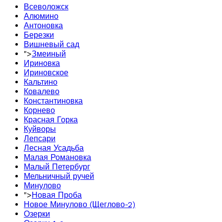
Всеволожск
Алюмино
Антоновка
Березки
Вишневый сад
">
Змеиный
Ириновка
Ириновское
Кальтино
Ковалево
Константиновка
Корнево
Красная Горка
Куйворы
Лепсари
Лесная Усадьба
Малая Романовка
Малый Петербург
Мельничный ручей
Минулово
">
Новая Проба
Новое Минулово (Щеглово-2)
Озерки