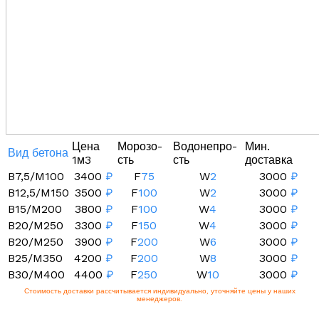
Цена
Морозо-
Водонепро-
Мин.
Вид бетона
1м3
сть
сть
доставка
B7,5/M100
3400
₽
F
75
W
2
3000
₽
B12,5/M150
3500
₽
F
100
W
2
3000
₽
B15/M200
3800
₽
F
100
W
4
3000
₽
B20/M250
3300
₽
F
150
W
4
3000
₽
B20/M250
3900
₽
F
200
W
6
3000
₽
B25/M350
4200
₽
F
200
W
8
3000
₽
B30/M400
4400
₽
F
250
W
10
3000
₽
Стоимость доставки рассчитывается индивидуально, уточняйте цены у наших
менеджеров.