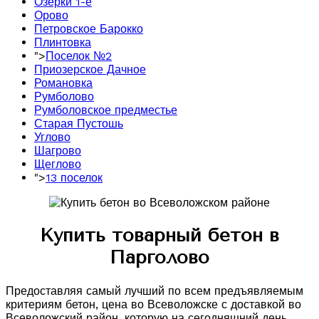
Озерки 1-е
Орово
Петровское Барокко
Плинтовка
">
Поселок №2
Приозерское Дачное
Романовка
Румболово
Румболовское предместье
Старая Пустошь
Углово
Шагрово
Щеглово
">
13 поселок
Купить товарный бетон в
Парголово
Предоставляя самый лучший по всем предъявляемым
критериям бетон, цена во Всеволожске с доставкой во
Всеволожский район, которую на сегодняшний день