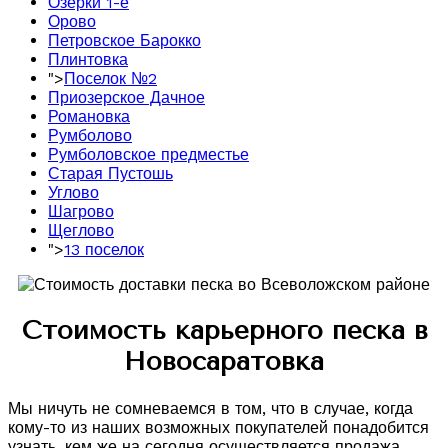
Озерки 1-е
Орово
Петровское Барокко
Плинтовка
">
Поселок №2
Приозерское Дачное
Романовка
Румболово
Румболовское предместье
Старая Пустошь
Углово
Шагрово
Щеглово
">
13 поселок
Стоимость карьерного песка в
Новосаратовка
Мы ничуть не сомневаемся в том, что в случае, когда
кому-то из наших возможных покупателей понадобится
узнать, кем же на сегодня осуществляется продажа