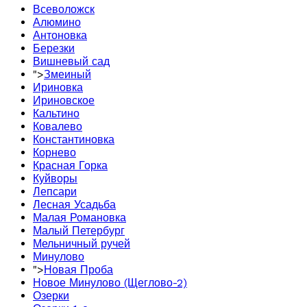
Всеволожск
Алюмино
Антоновка
Березки
Вишневый сад
">
Змеиный
Ириновка
Ириновское
Кальтино
Ковалево
Константиновка
Корнево
Красная Горка
Куйворы
Лепсари
Лесная Усадьба
Малая Романовка
Малый Петербург
Мельничный ручей
Минулово
">
Новая Проба
Новое Минулово (Щеглово-2)
Озерки