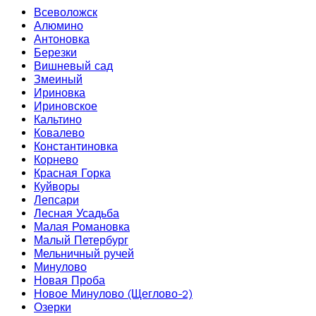
Всеволожск
Алюмино
Антоновка
Березки
Вишневый сад
Змеиный
Ириновка
Ириновское
Кальтино
Ковалево
Константиновка
Корнево
Красная Горка
Куйворы
Лепсари
Лесная Усадьба
Малая Романовка
Малый Петербург
Мельничный ручей
Минулово
Новая Проба
Новое Минулово (Щеглово-2)
Озерки