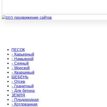
ПЕСОК
- Карьерный
- Намывной
- Сеяный
- Морской
- Кварцевый
ЩЕБЕНЬ
- Отсев
- Гранитный
- Для бетона
ЗЕМЛЯ
- Плодородная
- Котлованная