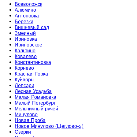
Всеволожск
Алюмино
Антоновка
Березки
Вишневый сад
Змеиный
Ириновка
Ириновское
Кальтино
Ковалево
Константиновка
Корнево
Красная Горка
Куйворы
Лепсари
Лесная Усадьба
Малая Романовка
Малый Петербург
Мельничный ручей
Минулово
Новая Проба
Новое Минулово (Щеглово-2)
Озерки