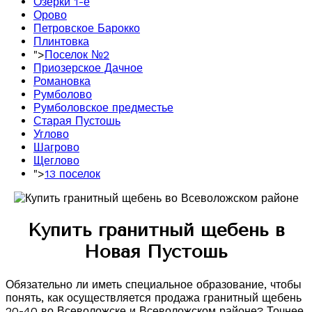
Озерки 1-е
Орово
Петровское Барокко
Плинтовка
">
Поселок №2
Приозерское Дачное
Романовка
Румболово
Румболовское предместье
Старая Пустошь
Углово
Шагрово
Щеглово
">
13 поселок
Купить гранитный щебень в
Новая Пустошь
Обязательно ли иметь специальное образование, чтобы
понять, как осуществляется продажа гранитный щебень
20-40 во Всеволожске и Всеволожском районе? Точнее,