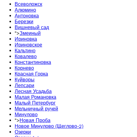
Всеволожск
Алюмино
Антоновка
Березки
Вишневый сад
">
Змеиный
Ириновка
Ириновское
Кальтино
Ковалево
Константиновка
Корнево
Красная Горка
Куйворы
Лепсари
Лесная Усадьба
Малая Романовка
Малый Петербург
Мельничный ручей
Минулово
">
Новая Проба
Новое Минулово (Щеглово-2)
Озерки