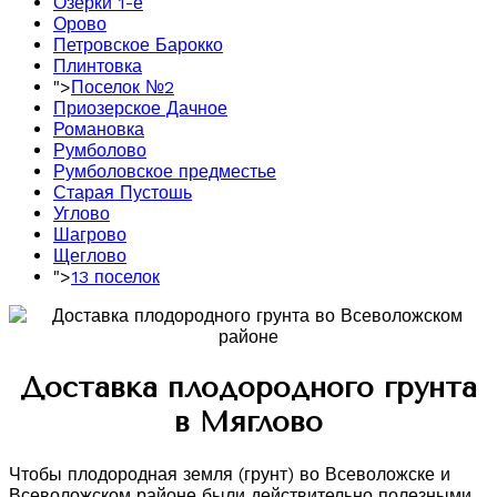
Озерки 1-е
Орово
Петровское Барокко
Плинтовка
">
Поселок №2
Приозерское Дачное
Романовка
Румболово
Румболовское предместье
Старая Пустошь
Углово
Шагрово
Щеглово
">
13 поселок
Доставка плодородного грунта
в Мяглово
Чтобы плодородная земля (грунт) во Всеволожске и
Всеволожском районе были действительно полезными,