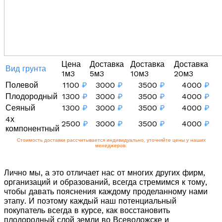
Цена
Доставка
Доставка
Доставка
Вид грунта
1м3
5м3
10м3
20м3
Полевой
1100
₽
3000
₽
3500
₽
4000
₽
Плодородный
1300
₽
3000
₽
3500
₽
4000
₽
Сеяный
1300
₽
3000
₽
3500
₽
4000
₽
4х
2500
₽
3000
₽
3500
₽
4000
₽
компонентный
Стоимость доставки рассчитывается индивидуально, уточняйте цены у наших
менеджеров.
Лично мы, а это отличает нас от многих других фирм,
организаций и образований, всегда стремимся к тому,
чтобы давать пояснения каждому проделанному нами
этапу. И поэтому каждый наш потенциальный
покупатель всегда в курсе, как восстановить
плодородный слой земли во Всеволожске и