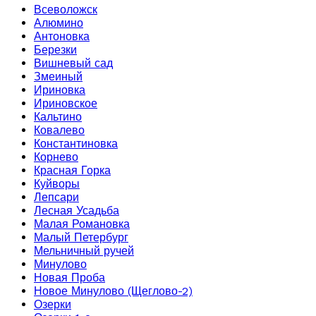
Всеволожск
Алюмино
Антоновка
Березки
Вишневый сад
Змеиный
Ириновка
Ириновское
Кальтино
Ковалево
Константиновка
Корнево
Красная Горка
Куйворы
Лепсари
Лесная Усадьба
Малая Романовка
Малый Петербург
Мельничный ручей
Минулово
Новая Проба
Новое Минулово (Щеглово-2)
Озерки