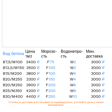
Цена
Морозо-
Водонепро-
Мин.
Вид бетона
1м3
сть
сть
доставка
B7,5/M100
3400
₽
F
75
W
2
3000
₽
B12,5/M150
3500
₽
F
100
W
2
3000
₽
B15/M200
3800
₽
F
100
W
4
3000
₽
B20/M250
3300
₽
F
150
W
4
3000
₽
B20/M250
3900
₽
F
200
W
6
3000
₽
B25/M350
4200
₽
F
200
W
8
3000
₽
B30/M400
4400
₽
F
250
W
10
3000
₽
Стоимость доставки рассчитывается индивидуально, уточняйте цены у наших
менеджеров.