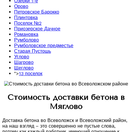
Озерки 1-е
Орово
Петровское Барокко
Плинтовка
Поселок №2
Приозерское Дачное
Романовка
Румболово
Румболовское предместье
Старая Пустошь
Углово
Шагрово
Щеглово
">
13 поселок
Стоимость доставки бетона в
Мяглово
Доставка бетона во Всеволожск и Всеволожский район,
на наш взгляд – это совершенно не пустые слова,
потому как каждый работник, имеющий отношение к