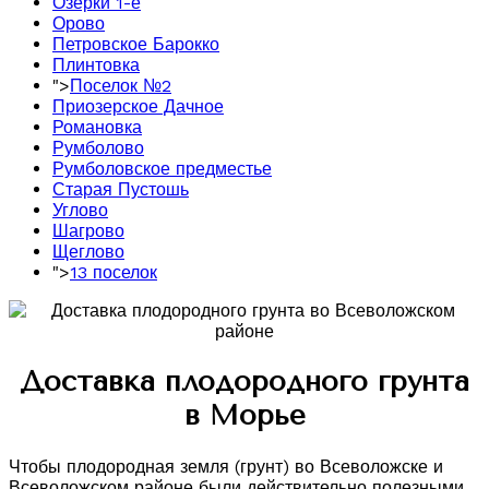
Озерки 1-е
Орово
Петровское Барокко
Плинтовка
">
Поселок №2
Приозерское Дачное
Романовка
Румболово
Румболовское предместье
Старая Пустошь
Углово
Шагрово
Щеглово
">
13 поселок
Доставка плодородного грунта
в Морье
Чтобы плодородная земля (грунт) во Всеволожске и
Всеволожском районе были действительно полезными,