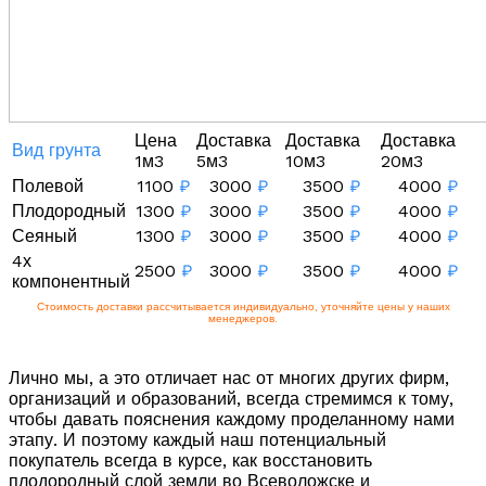
Цена
Доставка
Доставка
Доставка
Вид грунта
1м3
5м3
10м3
20м3
Полевой
1100
₽
3000
₽
3500
₽
4000
₽
Плодородный
1300
₽
3000
₽
3500
₽
4000
₽
Сеяный
1300
₽
3000
₽
3500
₽
4000
₽
4х
2500
₽
3000
₽
3500
₽
4000
₽
компонентный
Стоимость доставки рассчитывается индивидуально, уточняйте цены у наших
менеджеров.
Лично мы, а это отличает нас от многих других фирм,
организаций и образований, всегда стремимся к тому,
чтобы давать пояснения каждому проделанному нами
этапу. И поэтому каждый наш потенциальный
покупатель всегда в курсе, как восстановить
плодородный слой земли во Всеволожске и