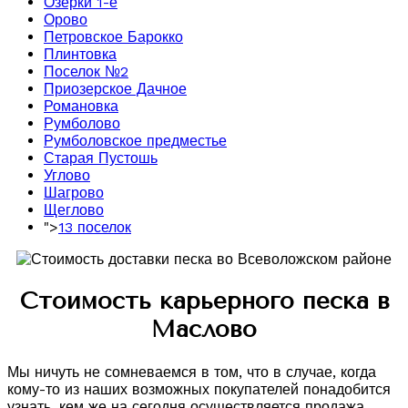
Озерки 1-е
Орово
Петровское Барокко
Плинтовка
Поселок №2
Приозерское Дачное
Романовка
Румболово
Румболовское предместье
Старая Пустошь
Углово
Шагрово
Щеглово
">
13 поселок
Стоимость карьерного песка в
Маслово
Мы ничуть не сомневаемся в том, что в случае, когда
кому-то из наших возможных покупателей понадобится
узнать, кем же на сегодня осуществляется продажа