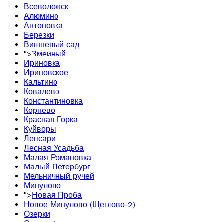
Всеволожск
Алюмино
Антоновка
Березки
Вишневый сад
">
Змеиный
Ириновка
Ириновское
Кальтино
Ковалево
Константиновка
Корнево
Красная Горка
Куйворы
Лепсари
Лесная Усадьба
Малая Романовка
Малый Петербург
Мельничный ручей
Минулово
">
Новая Проба
Новое Минулово (Щеглово-2)
Озерки