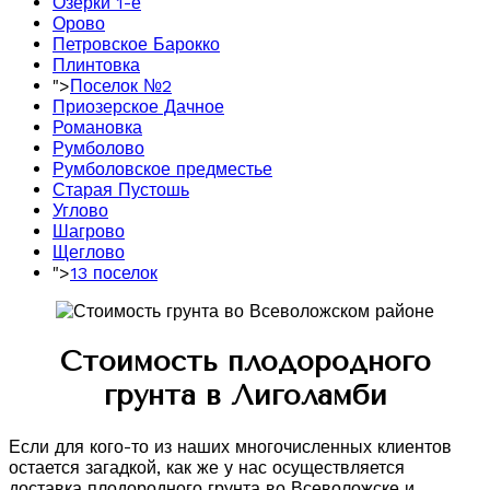
Озерки 1-е
Орово
Петровское Барокко
Плинтовка
">
Поселок №2
Приозерское Дачное
Романовка
Румболово
Румболовское предместье
Старая Пустошь
Углово
Шагрово
Щеглово
">
13 поселок
Стоимость плодородного
грунта в Лиголамби
Если для кого-то из наших многочисленных клиентов
остается загадкой, как же у нас осуществляется
доставка плодородного грунта во Всеволожске и