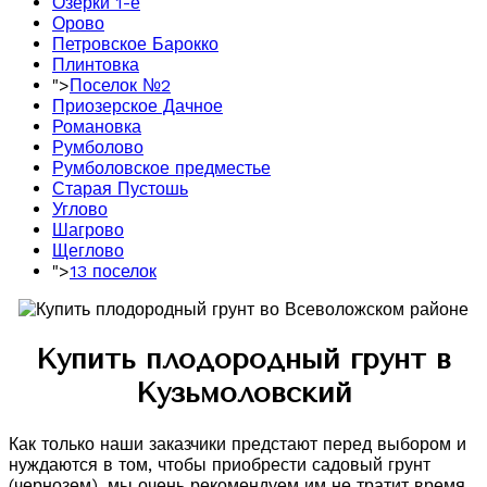
Озерки 1-е
Орово
Петровское Барокко
Плинтовка
">
Поселок №2
Приозерское Дачное
Романовка
Румболово
Румболовское предместье
Старая Пустошь
Углово
Шагрово
Щеглово
">
13 поселок
Купить плодородный грунт в
Кузьмоловский
Как только наши заказчики предстают перед выбором и
нуждаются в том, чтобы приобрести садовый грунт
(чернозем), мы очень рекомендуем им не тратит время