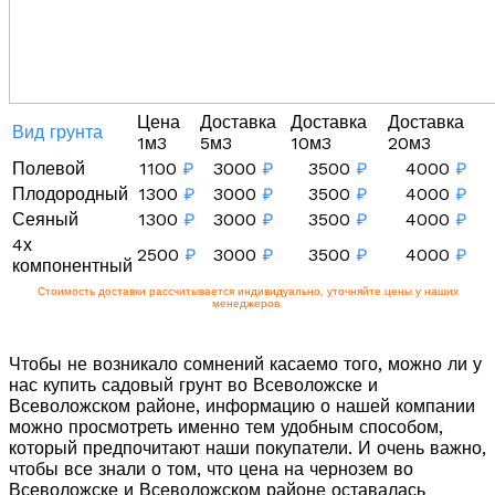
Цена
Доставка
Доставка
Доставка
Вид грунта
1м3
5м3
10м3
20м3
Полевой
1100
₽
3000
₽
3500
₽
4000
₽
Плодородный
1300
₽
3000
₽
3500
₽
4000
₽
Сеяный
1300
₽
3000
₽
3500
₽
4000
₽
4х
2500
₽
3000
₽
3500
₽
4000
₽
компонентный
Стоимость доставки рассчитывается индивидуально, уточняйте цены у наших
менеджеров.
Чтобы не возникало сомнений касаемо того, можно ли у
нас купить садовый грунт во Всеволожске и
Всеволожском районе, информацию о нашей компании
можно просмотреть именно тем удобным способом,
который предпочитают наши покупатели. И очень важно,
чтобы все знали о том, что цена на чернозем во
Всеволожске и Всеволожском районе оставалась