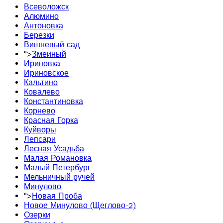
Всеволожск
Алюмино
Антоновка
Березки
Вишневый сад
">
Змеиный
Ириновка
Ириновское
Кальтино
Ковалево
Константиновка
Корнево
Красная Горка
Куйворы
Лепсари
Лесная Усадьба
Малая Романовка
Малый Петербург
Мельничный ручей
Минулово
">
Новая Проба
Новое Минулово (Щеглово-2)
Озерки