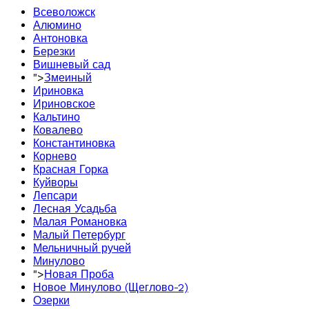
Всеволожск
Алюмино
Антоновка
Березки
Вишневый сад
">
Змеиный
Ириновка
Ириновское
Кальтино
Ковалево
Константиновка
Корнево
Красная Горка
Куйворы
Лепсари
Лесная Усадьба
Малая Романовка
Малый Петербург
Мельничный ручей
Минулово
">
Новая Проба
Новое Минулово (Щеглово-2)
Озерки