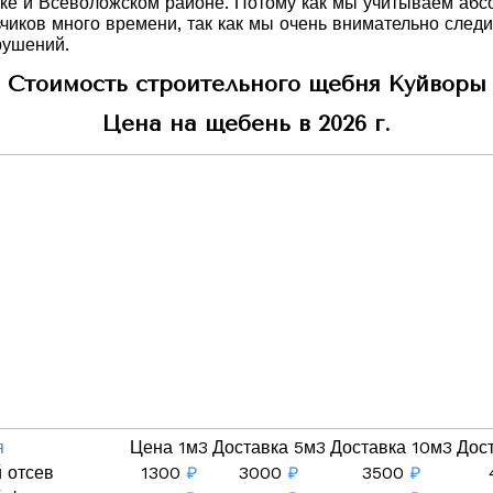
жске и Всеволожском районе. Потому как мы учитываем аб
чиков много времени, так как мы очень внимательно след
рушений.
Стоимость строительного щебня Куйворы
Цена на щебень в 2026 г.
я
Цена 1м3
Доставка 5м3
Доставка 10м3
Дос
 отсев
1300
₽
3000
₽
3500
₽