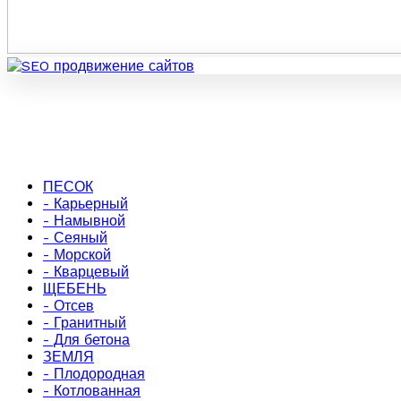
ПЕСОК
- Карьерный
- Намывной
- Сеяный
- Морской
- Кварцевый
ЩЕБЕНЬ
- Отсев
- Гранитный
- Для бетона
ЗЕМЛЯ
- Плодородная
- Котлованная