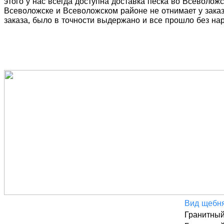
этого у нас всегда доступна доставка песка во Всеволо
Всеволожске и Всеволожском районе не отнимает у заказ
заказа, было в точности выдержано и все прошло без на
Вид щебн
Гранитный