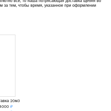
солютно все, то наша потрясающая доставка щебня во
им за тем, чтобы время, указанное при оформлении
тавка 20м3
4000
₽