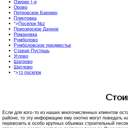
Озерки 1-е
Орово
Петровское Барокко
Плинтовка
">
Поселок №2
Приозерское Дачное
Романовка
Румболово
Румболовское предместье
Старая Пустошь
Углово
Шагрово
Щеглово
">
13 поселок
Стои
Если для кого-то из наших многочисленных клиентов ост
районе, то эту информацию ему охотно могут поведать н
перевозить в особо крупных объемах строительный песок,