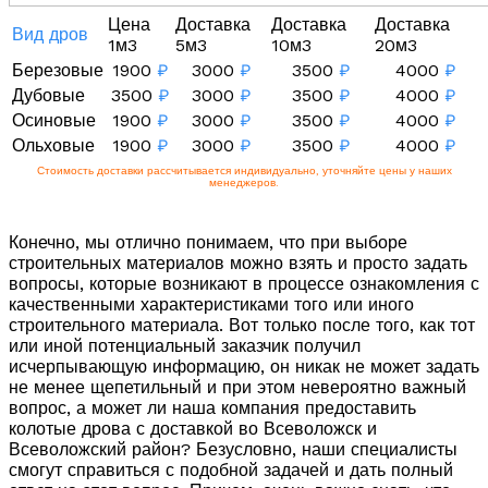
Цена
Доставка
Доставка
Доставка
Вид дров
1м3
5м3
10м3
20м3
Березовые
1900
₽
3000
₽
3500
₽
4000
₽
Дубовые
3500
₽
3000
₽
3500
₽
4000
₽
Осиновые
1900
₽
3000
₽
3500
₽
4000
₽
Ольховые
1900
₽
3000
₽
3500
₽
4000
₽
Стоимость доставки рассчитывается индивидуально, уточняйте цены у наших
менеджеров.
Конечно, мы отлично понимаем, что при выборе
строительных материалов можно взять и просто задать
вопросы, которые возникают в процессе ознакомления с
качественными характеристиками того или иного
строительного материала. Вот только после того, как тот
или иной потенциальный заказчик получил
исчерпывающую информацию, он никак не может задать
не менее щепетильный и при этом невероятно важный
вопрос, а может ли наша компания предоставить
колотые дрова с доставкой во Всеволожск и
Всеволожский район? Безусловно, наши специалисты
смогут справиться с подобной задачей и дать полный