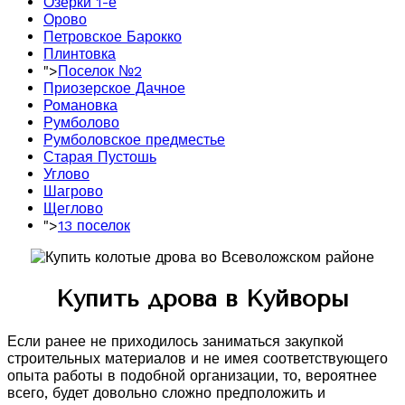
Озерки 1-е
Орово
Петровское Барокко
Плинтовка
">
Поселок №2
Приозерское Дачное
Романовка
Румболово
Румболовское предместье
Старая Пустошь
Углово
Шагрово
Щеглово
">
13 поселок
Купить дрова в Куйворы
Если ранее не приходилось заниматься закупкой
строительных материалов и не имея соответствующего
опыта работы в подобной организации, то, вероятнее
всего, будет довольно сложно предположить и