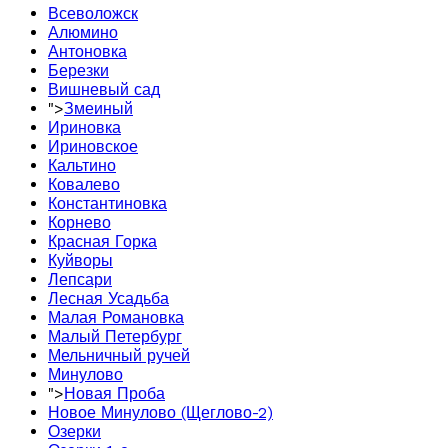
Всеволожск
Алюмино
Антоновка
Березки
Вишневый сад
">
Змеиный
Ириновка
Ириновское
Кальтино
Ковалево
Константиновка
Корнево
Красная Горка
Куйворы
Лепсари
Лесная Усадьба
Малая Романовка
Малый Петербург
Мельничный ручей
Минулово
">
Новая Проба
Новое Минулово (Щеглово-2)
Озерки