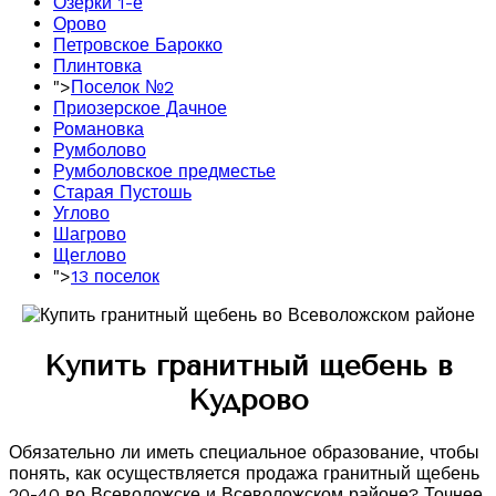
Озерки 1-е
Орово
Петровское Барокко
Плинтовка
">
Поселок №2
Приозерское Дачное
Романовка
Румболово
Румболовское предместье
Старая Пустошь
Углово
Шагрово
Щеглово
">
13 поселок
Купить гранитный щебень в
Кудрово
Обязательно ли иметь специальное образование, чтобы
понять, как осуществляется продажа гранитный щебень
20-40 во Всеволожске и Всеволожском районе? Точнее,