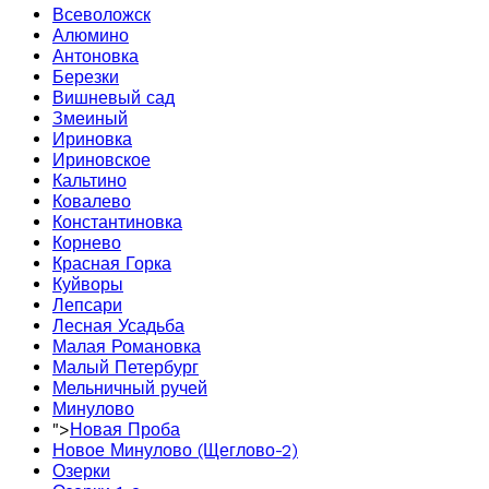
Всеволожск
Алюмино
Антоновка
Березки
Вишневый сад
Змеиный
Ириновка
Ириновское
Кальтино
Ковалево
Константиновка
Корнево
Красная Горка
Куйворы
Лепсари
Лесная Усадьба
Малая Романовка
Малый Петербург
Мельничный ручей
Минулово
">
Новая Проба
Новое Минулово (Щеглово-2)
Озерки