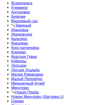
Всеволожск
Алюмино
Антоновка
Березки
Вишневый сад
">
Змеиный
Ириновка
Ириновское
Кальтино
Ковалево
Константиновка
Корнево
Красная Горка
Куйворы
Лепсари
Лесная Усадьба
Малая Романовка
Малый Петербург
Мельничный ручей
Минулово
">
Новая Проба
Новое Минулово (Щеглово-2)
Озерки