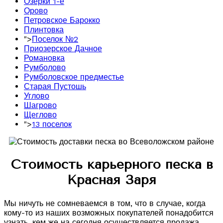
Озерки 1-е
Орово
Петровское Барокко
Плинтовка
">
Поселок №2
Приозерское Дачное
Романовка
Румболово
Румболовское предместье
Старая Пустошь
Углово
Шагрово
Щеглово
">
13 поселок
Стоимость карьерного песка в
Красная Заря
Мы ничуть не сомневаемся в том, что в случае, когда
кому-то из наших возможных покупателей понадобится
узнать, кем же на сегодня осуществляется продажа