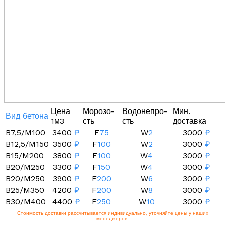
Цена
Морозо-
Водонепро-
Мин.
Вид бетона
1м3
сть
сть
доставка
B7,5/M100
3400
₽
F
75
W
2
3000
₽
B12,5/M150
3500
₽
F
100
W
2
3000
₽
B15/M200
3800
₽
F
100
W
4
3000
₽
B20/M250
3300
₽
F
150
W
4
3000
₽
B20/M250
3900
₽
F
200
W
6
3000
₽
B25/M350
4200
₽
F
200
W
8
3000
₽
B30/M400
4400
₽
F
250
W
10
3000
₽
Стоимость доставки рассчитывается индивидуально, уточняйте цены у наших
менеджеров.