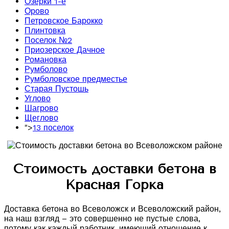
Озерки 1-е
Орово
Петровское Барокко
Плинтовка
Поселок №2
Приозерское Дачное
Романовка
Румболово
Румболовское предместье
Старая Пустошь
Углово
Шагрово
Щеглово
">
13 поселок
Стоимость доставки бетона в
Красная Горка
Доставка бетона во Всеволожск и Всеволожский район,
на наш взгляд – это совершенно не пустые слова,
потому как каждый работник, имеющий отношение к