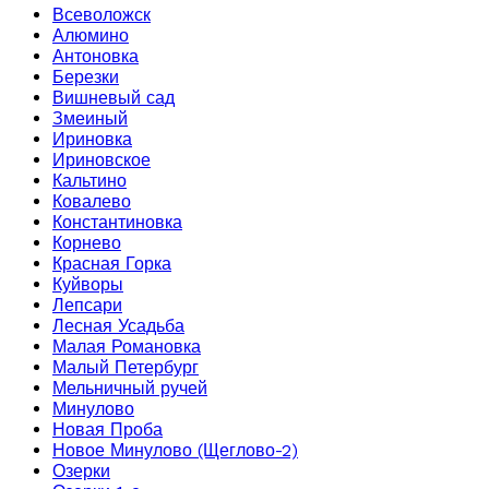
Всеволожск
Алюмино
Антоновка
Березки
Вишневый сад
Змеиный
Ириновка
Ириновское
Кальтино
Ковалево
Константиновка
Корнево
Красная Горка
Куйворы
Лепсари
Лесная Усадьба
Малая Романовка
Малый Петербург
Мельничный ручей
Минулово
Новая Проба
Новое Минулово (Щеглово-2)
Озерки