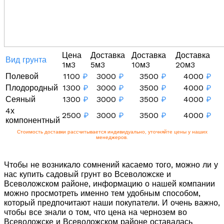
Цена
Доставка
Доставка
Доставка
Вид грунта
1м3
5м3
10м3
20м3
Полевой
1100
₽
3000
₽
3500
₽
4000
₽
Плодородный
1300
₽
3000
₽
3500
₽
4000
₽
Сеяный
1300
₽
3000
₽
3500
₽
4000
₽
4х
2500
₽
3000
₽
3500
₽
4000
₽
компонентный
Стоимость доставки рассчитывается индивидуально, уточняйте цены у наших
менеджеров.
Чтобы не возникало сомнений касаемо того, можно ли у
нас купить садовый грунт во Всеволожске и
Всеволожском районе, информацию о нашей компании
можно просмотреть именно тем удобным способом,
который предпочитают наши покупатели. И очень важно,
чтобы все знали о том, что цена на чернозем во
Всеволожске и Всеволожском районе оставалась