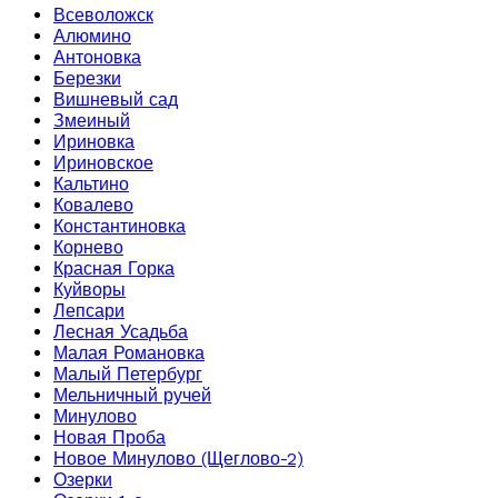
Всеволожск
Алюмино
Антоновка
Березки
Вишневый сад
Змеиный
Ириновка
Ириновское
Кальтино
Ковалево
Константиновка
Корнево
Красная Горка
Куйворы
Лепсари
Лесная Усадьба
Малая Романовка
Малый Петербург
Мельничный ручей
Минулово
Новая Проба
Новое Минулово (Щеглово-2)
Озерки