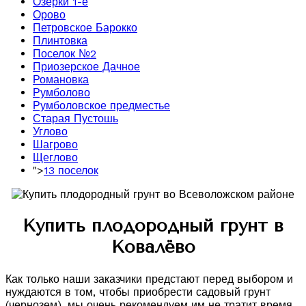
Озерки 1-е
Орово
Петровское Барокко
Плинтовка
Поселок №2
Приозерское Дачное
Романовка
Румболово
Румболовское предместье
Старая Пустошь
Углово
Шагрово
Щеглово
">
13 поселок
Купить плодородный грунт в
Ковалёво
Как только наши заказчики предстают перед выбором и
нуждаются в том, чтобы приобрести садовый грунт
(чернозем), мы очень рекомендуем им не тратит время