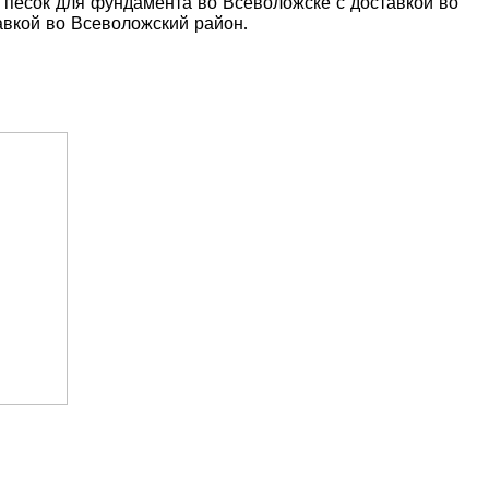
 песок для фундамента во Всеволожске с доставкой во
авкой во Всеволожский район.