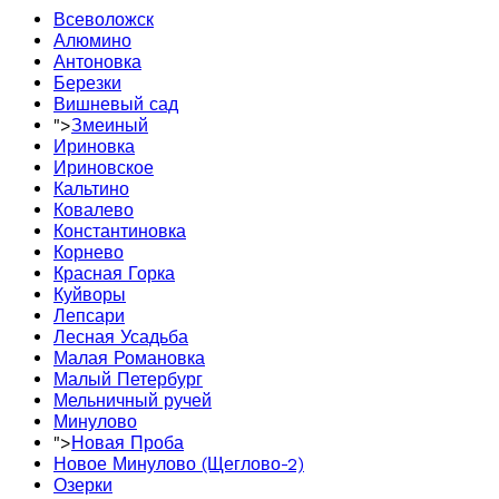
Всеволожск
Алюмино
Антоновка
Березки
Вишневый сад
">
Змеиный
Ириновка
Ириновское
Кальтино
Ковалево
Константиновка
Корнево
Красная Горка
Куйворы
Лепсари
Лесная Усадьба
Малая Романовка
Малый Петербург
Мельничный ручей
Минулово
">
Новая Проба
Новое Минулово (Щеглово-2)
Озерки