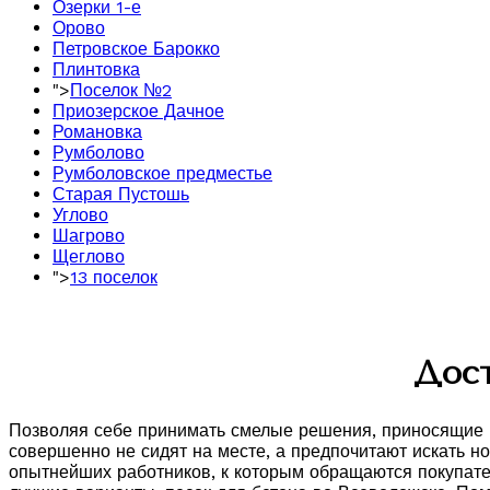
Озерки 1-е
Орово
Петровское Барокко
Плинтовка
">
Поселок №2
Приозерское Дачное
Романовка
Румболово
Румболовское предместье
Старая Пустошь
Углово
Шагрово
Щеглово
">
13 поселок
Дост
Позволяя себе принимать смелые решения, приносящие и
совершенно не сидят на месте, а предпочитают искать 
опытнейших работников, к которым обращаются покупател