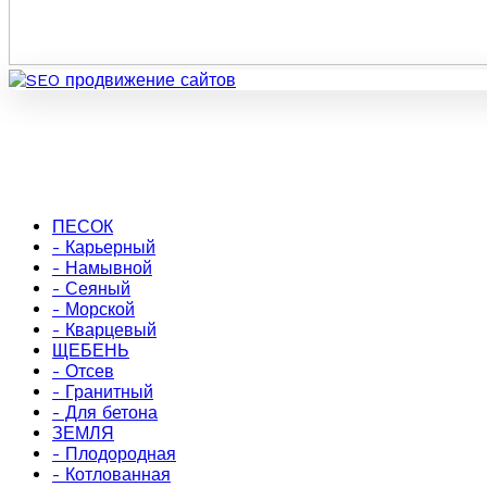
ПЕСОК
- Карьерный
- Намывной
- Сеяный
- Морской
- Кварцевый
ЩЕБЕНЬ
- Отсев
- Гранитный
- Для бетона
ЗЕМЛЯ
- Плодородная
- Котлованная