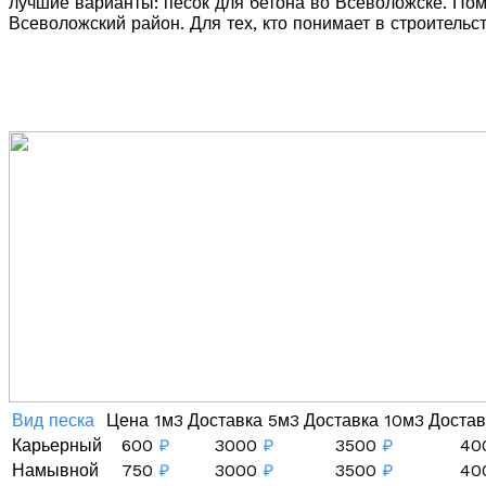
лучшие варианты: песок для бетона во Всеволожске. По
Всеволожский район. Для тех, кто понимает в строительс
Вид песка
Цена 1м3
Доставка 5м3
Доставка 10м3
Достав
Карьерный
600
₽
3000
₽
3500
₽
40
Намывной
750
₽
3000
₽
3500
₽
40