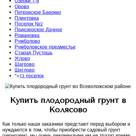
Озерки 1-е
Орово
Петровское Барокко
Плинтовка
Поселок №2
Приозерское Дачное
Романовка
Румболово
Румболовское предместье
Старая Пустошь
Углово
Шагрово
Щеглово
">
13 поселок
Купить плодородный грунт в
Колясово
Как только наши заказчики предстают перед выбором и
нуждаются в том, чтобы приобрести садовый грунт
(чернозем), мы очень рекомендуем им не тратит время