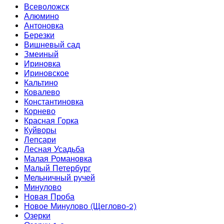
Всеволожск
Алюмино
Антоновка
Березки
Вишневый сад
Змеиный
Ириновка
Ириновское
Кальтино
Ковалево
Константиновка
Корнево
Красная Горка
Куйворы
Лепсари
Лесная Усадьба
Малая Романовка
Малый Петербург
Мельничный ручей
Минулово
Новая Проба
Новое Минулово (Щеглово-2)
Озерки