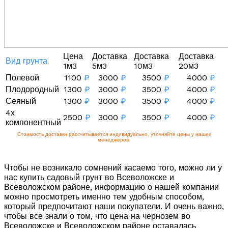
Цена
Доставка
Доставка
Доставка
Вид грунта
1м3
5м3
10м3
20м3
Полевой
1100
₽
3000
₽
3500
₽
4000
₽
Плодородный
1300
₽
3000
₽
3500
₽
4000
₽
Сеяный
1300
₽
3000
₽
3500
₽
4000
₽
4х
2500
₽
3000
₽
3500
₽
4000
₽
компонентный
Стоимость доставки рассчитывается индивидуально, уточняйте цены у наших
менеджеров.
Чтобы не возникало сомнений касаемо того, можно ли у
нас купить садовый грунт во Всеволожске и
Всеволожском районе, информацию о нашей компании
можно просмотреть именно тем удобным способом,
который предпочитают наши покупатели. И очень важно,
чтобы все знали о том, что цена на чернозем во
Всеволожске и Всеволожском районе оставалась