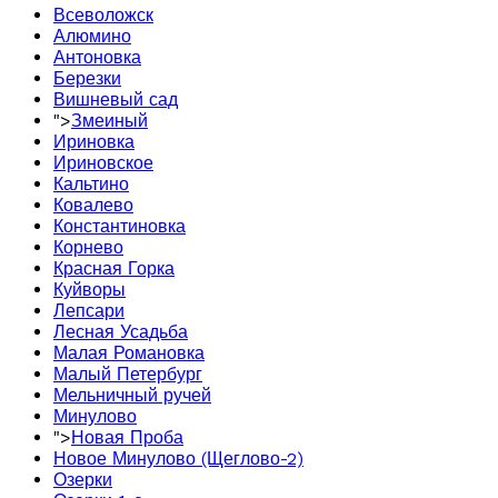
Всеволожск
Алюмино
Антоновка
Березки
Вишневый сад
">
Змеиный
Ириновка
Ириновское
Кальтино
Ковалево
Константиновка
Корнево
Красная Горка
Куйворы
Лепсари
Лесная Усадьба
Малая Романовка
Малый Петербург
Мельничный ручей
Минулово
">
Новая Проба
Новое Минулово (Щеглово-2)
Озерки