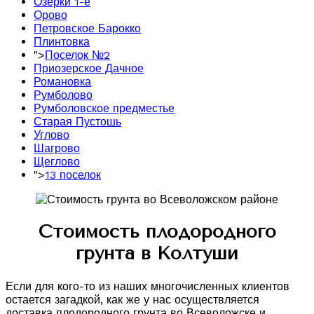
Озерки 1-е
Орово
Петровское Барокко
Плинтовка
">
Поселок №2
Приозерское Дачное
Романовка
Румболово
Румболовское предместье
Старая Пустошь
Углово
Шагрово
Щеглово
">
13 поселок
Стоимость плодородного
грунта в Колтуши
Если для кого-то из наших многочисленных клиентов
остается загадкой, как же у нас осуществляется
доставка плодородного грунта во Всеволожске и