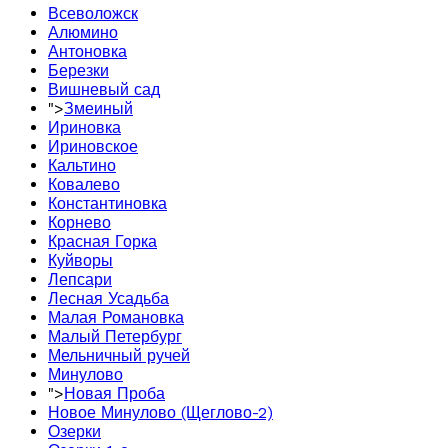
Всеволожск
Алюмино
Антоновка
Березки
Вишневый сад
">
Змеиный
Ириновка
Ириновское
Кальтино
Ковалево
Константиновка
Корнево
Красная Горка
Куйворы
Лепсари
Лесная Усадьба
Малая Романовка
Малый Петербург
Мельничный ручей
Минулово
">
Новая Проба
Новое Минулово (Щеглово-2)
Озерки