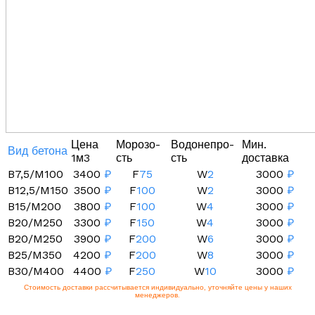
Цена
Морозо-
Водонепро-
Мин.
Вид бетона
1м3
сть
сть
доставка
B7,5/M100
3400
₽
F
75
W
2
3000
₽
B12,5/M150
3500
₽
F
100
W
2
3000
₽
B15/M200
3800
₽
F
100
W
4
3000
₽
B20/M250
3300
₽
F
150
W
4
3000
₽
B20/M250
3900
₽
F
200
W
6
3000
₽
B25/M350
4200
₽
F
200
W
8
3000
₽
B30/M400
4400
₽
F
250
W
10
3000
₽
Стоимость доставки рассчитывается индивидуально, уточняйте цены у наших
менеджеров.