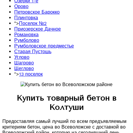
Озерки 1-е
Орово
Петровское Барокко
Плинтовка
">
Поселок №2
Приозерское Дачное
Романовка
Румболово
Румболовское предместье
Старая Пустошь
Углово
Шагрово
Щеглово
">
13 поселок
Купить товарный бетон в
Колтуши
Предоставляя самый лучший по всем предъявляемым
критериям бетон, цена во Всеволожске с доставкой во
Всеволожский район, которую на сегодняшний день