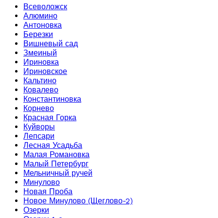
Всеволожск
Алюмино
Антоновка
Березки
Вишневый сад
Змеиный
Ириновка
Ириновское
Кальтино
Ковалево
Константиновка
Корнево
Красная Горка
Куйворы
Лепсари
Лесная Усадьба
Малая Романовка
Малый Петербург
Мельничный ручей
Минулово
Новая Проба
Новое Минулово (Щеглово-2)
Озерки