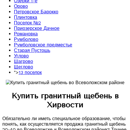
Озерки 1-е
Орово
Петровское Барокко
Плинтовка
Поселок №2
Приозерское Дачное
Романовка
Румболово
Румболовское предместье
Старая Пустошь
Углово
Шагрово
Щеглово
">
13 поселок
Купить гранитный щебень в
Хирвости
Обязательно ли иметь специальное образование, чтобы
понять, как осуществляется продажа гранитный щебень
20-40 во Всеволожске и Всеволожском районе? Точнее,