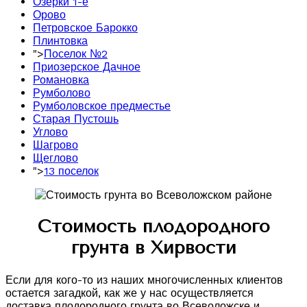
Озерки 1-е
Орово
Петровское Барокко
Плинтовка
">
Поселок №2
Приозерское Дачное
Романовка
Румболово
Румболовское предместье
Старая Пустошь
Углово
Шагрово
Щеглово
">
13 поселок
Стоимость плодородного
грунта в Хирвости
Если для кого-то из наших многочисленных клиентов
остается загадкой, как же у нас осуществляется
доставка плодородного грунта во Всеволожске и