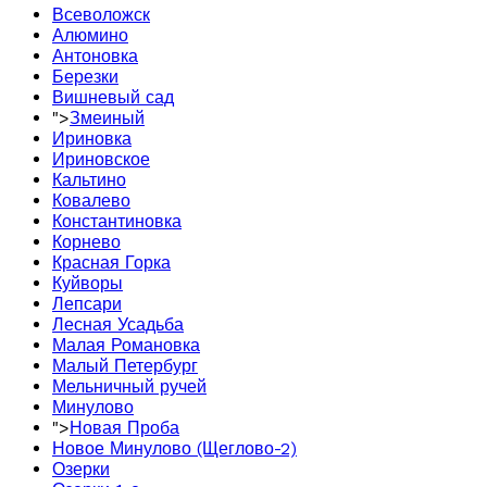
Всеволожск
Алюмино
Антоновка
Березки
Вишневый сад
">
Змеиный
Ириновка
Ириновское
Кальтино
Ковалево
Константиновка
Корнево
Красная Горка
Куйворы
Лепсари
Лесная Усадьба
Малая Романовка
Малый Петербург
Мельничный ручей
Минулово
">
Новая Проба
Новое Минулово (Щеглово-2)
Озерки