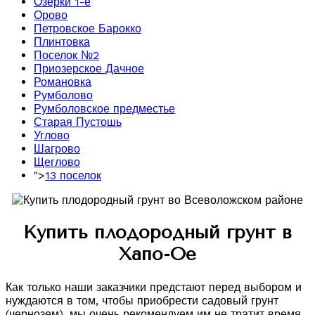
Озерки 1-е
Орово
Петровское Барокко
Плинтовка
Поселок №2
Приозерское Дачное
Романовка
Румболово
Румболовское предместье
Старая Пустошь
Углово
Шагрово
Щеглово
">
13 поселок
Купить плодородный грунт в
Хапо-Ое
Как только наши заказчики предстают перед выбором и
нуждаются в том, чтобы приобрести садовый грунт
(чернозем), мы очень рекомендуем им не тратит время