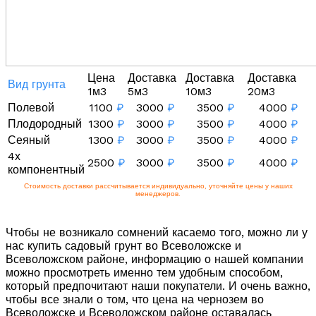
Цена
Доставка
Доставка
Доставка
Вид грунта
1м3
5м3
10м3
20м3
Полевой
1100
₽
3000
₽
3500
₽
4000
₽
Плодородный
1300
₽
3000
₽
3500
₽
4000
₽
Сеяный
1300
₽
3000
₽
3500
₽
4000
₽
4х
2500
₽
3000
₽
3500
₽
4000
₽
компонентный
Стоимость доставки рассчитывается индивидуально, уточняйте цены у наших
менеджеров.
Чтобы не возникало сомнений касаемо того, можно ли у
нас купить садовый грунт во Всеволожске и
Всеволожском районе, информацию о нашей компании
можно просмотреть именно тем удобным способом,
который предпочитают наши покупатели. И очень важно,
чтобы все знали о том, что цена на чернозем во
Всеволожске и Всеволожском районе оставалась