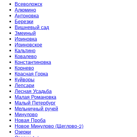
Всеволожск
Алюмино
Антоновка
Березки
Вишневый сад
Змеиный
Ириновка
Ириновское
Кальтино
Ковалево
Константиновка
Корнево
Красная Горка
Куйворы
Лепсари
Лесная Усадьба
Малая Романовка
Малый Петербург
Мельничный ручей
Минулово
Новая Проба
Новое Минулово (Щеглово-2)
Озерки