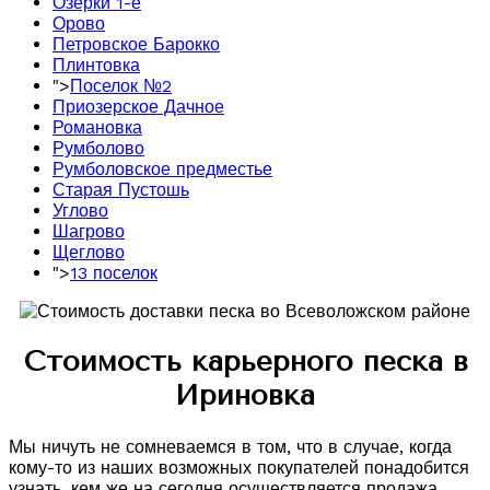
Озерки 1-е
Орово
Петровское Барокко
Плинтовка
">
Поселок №2
Приозерское Дачное
Романовка
Румболово
Румболовское предместье
Старая Пустошь
Углово
Шагрово
Щеглово
">
13 поселок
Стоимость карьерного песка в
Ириновка
Мы ничуть не сомневаемся в том, что в случае, когда
кому-то из наших возможных покупателей понадобится
узнать, кем же на сегодня осуществляется продажа