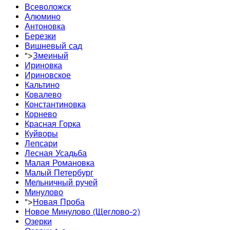
Всеволожск
Алюмино
Антоновка
Березки
Вишневый сад
">
Змеиный
Ириновка
Ириновское
Кальтино
Ковалево
Константиновка
Корнево
Красная Горка
Куйворы
Лепсари
Лесная Усадьба
Малая Романовка
Малый Петербург
Мельничный ручей
Минулово
">
Новая Проба
Новое Минулово (Щеглово-2)
Озерки