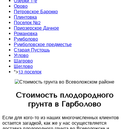
Озерки 1-е
Орово
Петровское Барокко
Плинтовка
Поселок №2
Приозерское Дачное
Романовка
Румболово
Румболовское предместье
Старая Пустошь
Углово
Шагрово
Щеглово
">
13 поселок
Стоимость плодородного
грунта в Гарболово
Если для кого-то из наших многочисленных клиентов
остается загадкой, как же у нас осуществляется
доставка плодородного грунта во Всеволожске и