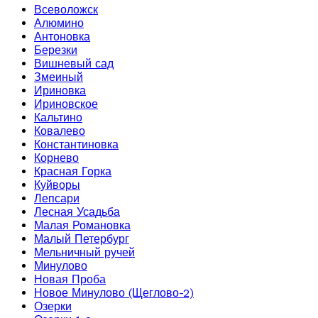
Всеволожск
Алюмино
Антоновка
Березки
Вишневый сад
Змеиный
Ириновка
Ириновское
Кальтино
Ковалево
Константиновка
Корнево
Красная Горка
Куйворы
Лепсари
Лесная Усадьба
Малая Романовка
Малый Петербург
Мельничный ручей
Минулово
Новая Проба
Новое Минулово (Щеглово-2)
Озерки