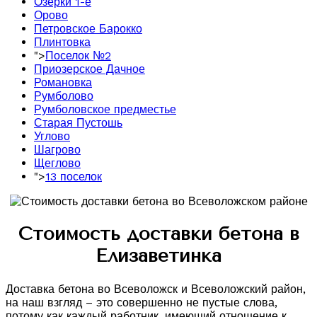
Озерки 1-е
Орово
Петровское Барокко
Плинтовка
">
Поселок №2
Приозерское Дачное
Романовка
Румболово
Румболовское предместье
Старая Пустошь
Углово
Шагрово
Щеглово
">
13 поселок
Стоимость доставки бетона в
Елизаветинка
Доставка бетона во Всеволожск и Всеволожский район,
на наш взгляд – это совершенно не пустые слова,
потому как каждый работник, имеющий отношение к