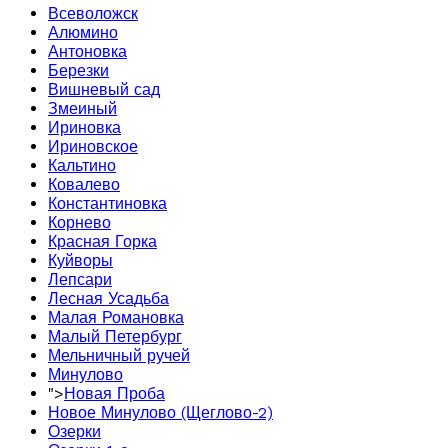
Всеволожск
Алюмино
Антоновка
Березки
Вишневый сад
Змеиный
Ириновка
Ириновское
Кальтино
Ковалево
Константиновка
Корнево
Красная Горка
Куйворы
Лепсари
Лесная Усадьба
Малая Романовка
Малый Петербург
Мельничный ручей
Минулово
">
Новая Проба
Новое Минулово (Щеглово-2)
Озерки