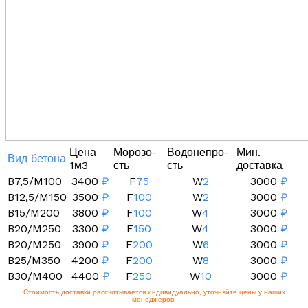
Цена
Морозо-
Водонепро-
Мин.
Вид бетона
1м3
сть
сть
доставка
B7,5/M100
3400
₽
F
75
W
2
3000
₽
B12,5/M150
3500
₽
F
100
W
2
3000
₽
B15/M200
3800
₽
F
100
W
4
3000
₽
B20/M250
3300
₽
F
150
W
4
3000
₽
B20/M250
3900
₽
F
200
W
6
3000
₽
B25/M350
4200
₽
F
200
W
8
3000
₽
B30/M400
4400
₽
F
250
W
10
3000
₽
Стоимость доставки рассчитывается индивидуально, уточняйте цены у наших
менеджеров.