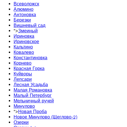
Всеволожск
Алюмино
Антоновка
Березки
Вишневый сад
">
Змеиный
Ириновка
Ириновское
Кальтино
Ковалево
Константиновка
Корнево
Красная Горка
Куйворы
Лепсари
Лесная Усадьба
Малая Романовка
Малый Петербург
Мельничный ручей
Минулово
">
Новая Проба
Новое Минулово (Щеглово-2)
Озерки