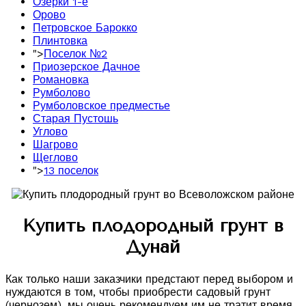
Озерки 1-е
Орово
Петровское Барокко
Плинтовка
">
Поселок №2
Приозерское Дачное
Романовка
Румболово
Румболовское предместье
Старая Пустошь
Углово
Шагрово
Щеглово
">
13 поселок
Купить плодородный грунт в
Дунай
Как только наши заказчики предстают перед выбором и
нуждаются в том, чтобы приобрести садовый грунт
(чернозем), мы очень рекомендуем им не тратит время