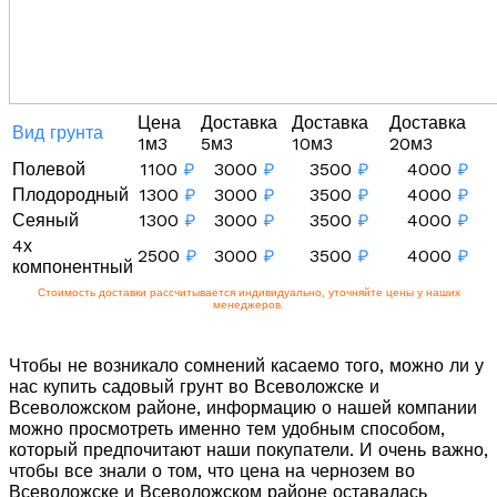
Цена
Доставка
Доставка
Доставка
Вид грунта
1м3
5м3
10м3
20м3
Полевой
1100
₽
3000
₽
3500
₽
4000
₽
Плодородный
1300
₽
3000
₽
3500
₽
4000
₽
Сеяный
1300
₽
3000
₽
3500
₽
4000
₽
4х
2500
₽
3000
₽
3500
₽
4000
₽
компонентный
Стоимость доставки рассчитывается индивидуально, уточняйте цены у наших
менеджеров.
Чтобы не возникало сомнений касаемо того, можно ли у
нас купить садовый грунт во Всеволожске и
Всеволожском районе, информацию о нашей компании
можно просмотреть именно тем удобным способом,
который предпочитают наши покупатели. И очень важно,
чтобы все знали о том, что цена на чернозем во
Всеволожске и Всеволожском районе оставалась