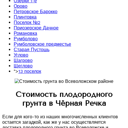
Озерки 1-е
Орово
Петровское Барокко
Плинтовка
Поселок №2
Приозерское Дачное
Романовка
Румболово
Румболовское предместье
Старая Пустошь
Углово
Шагрово
Щеглово
">
13 поселок
Стоимость плодородного
грунта в Чёрная Речка
Если для кого-то из наших многочисленных клиентов
остается загадкой, как же у нас осуществляется
доставка плодородного грунта во Всеволожске и