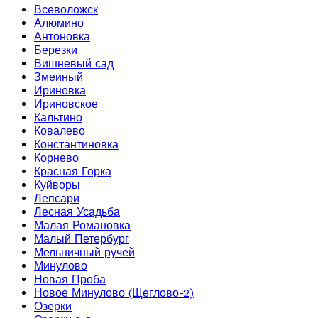
Всеволожск
Алюмино
Антоновка
Березки
Вишневый сад
Змеиный
Ириновка
Ириновское
Кальтино
Ковалево
Константиновка
Корнево
Красная Горка
Куйворы
Лепсари
Лесная Усадьба
Малая Романовка
Малый Петербург
Мельничный ручей
Минулово
Новая Проба
Новое Минулово (Щеглово-2)
Озерки