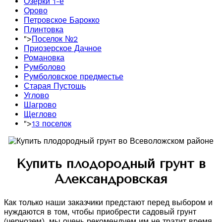
Озерки 1-е
Орово
Петровское Барокко
Плинтовка
">
Поселок №2
Приозерское Дачное
Романовка
Румболово
Румболовское предместье
Старая Пустошь
Углово
Шагрово
Щеглово
">
13 поселок
Купить плодородный грунт в
Александровская
Как только наши заказчики предстают перед выбором и
нуждаются в том, чтобы приобрести садовый грунт
(чернозем), мы очень рекомендуем им не тратит время