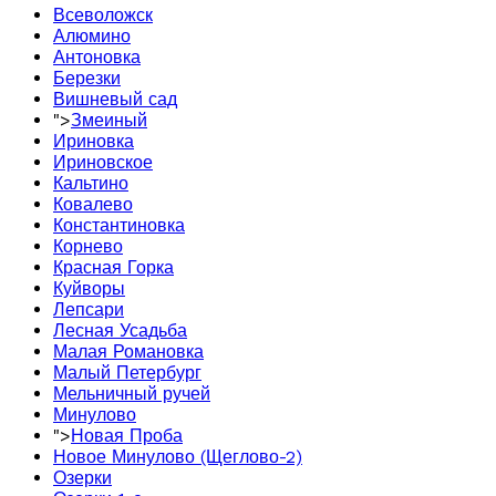
Всеволожск
Алюмино
Антоновка
Березки
Вишневый сад
">
Змеиный
Ириновка
Ириновское
Кальтино
Ковалево
Константиновка
Корнево
Красная Горка
Куйворы
Лепсари
Лесная Усадьба
Малая Романовка
Малый Петербург
Мельничный ручей
Минулово
">
Новая Проба
Новое Минулово (Щеглово-2)
Озерки