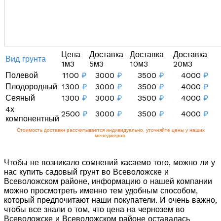
Цена
Доставка
Доставка
Доставка
Вид грунта
1м3
5м3
10м3
20м3
Полевой
1100
₽
3000
₽
3500
₽
4000
₽
Плодородный
1300
₽
3000
₽
3500
₽
4000
₽
Сеяный
1300
₽
3000
₽
3500
₽
4000
₽
4х
2500
₽
3000
₽
3500
₽
4000
₽
компонентный
Стоимость доставки рассчитывается индивидуально, уточняйте цены у наших
менеджеров.
Чтобы не возникало сомнений касаемо того, можно ли у
нас купить садовый грунт во Всеволожске и
Всеволожском районе, информацию о нашей компании
можно просмотреть именно тем удобным способом,
который предпочитают наши покупатели. И очень важно,
чтобы все знали о том, что цена на чернозем во
Всеволожске и Всеволожском районе оставалась