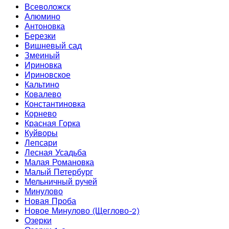
Всеволожск
Алюмино
Антоновка
Березки
Вишневый сад
Змеиный
Ириновка
Ириновское
Кальтино
Ковалево
Константиновка
Корнево
Красная Горка
Куйворы
Лепсари
Лесная Усадьба
Малая Романовка
Малый Петербург
Мельничный ручей
Минулово
Новая Проба
Новое Минулово (Щеглово-2)
Озерки