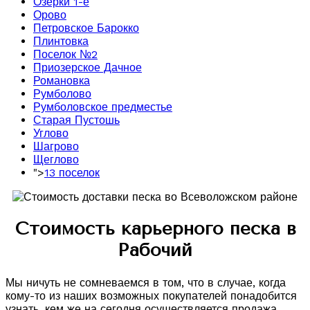
Озерки 1-е
Орово
Петровское Барокко
Плинтовка
Поселок №2
Приозерское Дачное
Романовка
Румболово
Румболовское предместье
Старая Пустошь
Углово
Шагрово
Щеглово
">
13 поселок
Стоимость карьерного песка в
Рабочий
Мы ничуть не сомневаемся в том, что в случае, когда
кому-то из наших возможных покупателей понадобится
узнать, кем же на сегодня осуществляется продажа